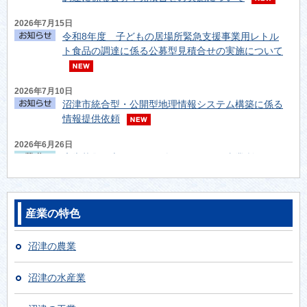
2026年7月15日
令和8年度 子どもの居場所緊急支援事業用レトル
ト食品の調達に係る公募型見積合せの実施について
2026年7月10日
沼津市統合型・公開型地理情報システム構築に係る
情報提供依頼
2026年6月26日
広告募集！市民カレンダーであなたの事業所を
PR！
2026年6月19日
沼津市第二中学校区学校跡施設活用に関するサウン
産業の特色
ディング型市場調査について
沼津の農業
2026年6月19日
【参加者募集】学生と本音で話せる「沼津市 企業×
沼津の水産業
学生交流会」のご案内
2026年6月15日