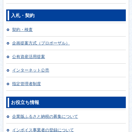
2026年5月1日
【静岡県】中東情勢の変化の影響に係る県制度融資
入札・契約
「経済変動対策貸付」の要件緩和について（外部リ
ンク）
契約・検査
2026年4月23日
【起業をお考えの方へ】地域創生起業支援金 募集
企画提案方式（プロポーザル）
のご案内
公有資産活用提案
2026年4月1日
【入札結果】広告付き庁舎案内図板等の設置事業者
を募集します
インターネット公売
2026年2月3日
指定管理者制度
【入札結果】沼津市地区センター（片浜・浮島・第
二）への自動販売機設置事業者を募集します
お役立ち情報
2026年2月2日
【入札結果】沼津市立図書館への自動販売機設置事
業者を募集します
企業版ふるさと納税の募集について
2025年10月7日
インボイス事業者の登録について
沼津市公共施設照明LED化事業に関する取り組み