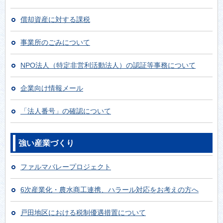
2025年9月1日
償却資産に対する課税
「沼津あじフライたるたるサンド」を販売していた
だける店舗（認定店）を募集します
事業所のごみについて
2025年7月8日
NPO法人（特定非営利活動法人）の認証等事務について
沼津市まちなか賑わい創生事業補助金について
2025年5月26日
企業向け情報メール
企業版ふるさと納税の募集について
「法人番号」の確認について
強い産業づくり
ファルマバレープロジェクト
6次産業化・農水商工連携、ハラール対応をお考えの方へ
戸田地区における税制優遇措置について