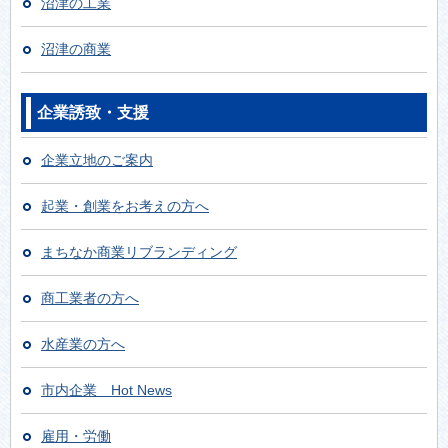
沼津の工業
【参加企業募集】「令和8年度 第1回沼津市×富士
市 合同就職面接会」のご案内
沼津の商業
2026年6月15日
【入札結果】戸田B&G海洋センターへの自動販売機
企業誘致・支援
設置事業者を募集します
2026年6月11日
企業立地のご案内
沼津市スマート農業導入支援事業補助金
の情報を更
新しました
起業・創業をお考えの方へ
2026年6月1日
【選定結果】令和8年度 東駿河湾クラフトビール
まちなか商業リブランディング
地域循環共生圏推進事業業務委託に係る公募型プロ
ポーザルについて
商工業者の方へ
2026年5月29日
水産業の方へ
沼津市学校給食物資調達の業務委託化に向けたサウ
ンディング型市場調査の実施について
市内企業 Hot News
2026年5月15日
沼津市資源循環型農業推進事業補助金について
雇用・労働