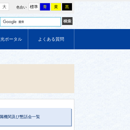
大
標準
青
黄
黒
色合い
観光ポータル
よくある質問
属機関及び懇話会一覧