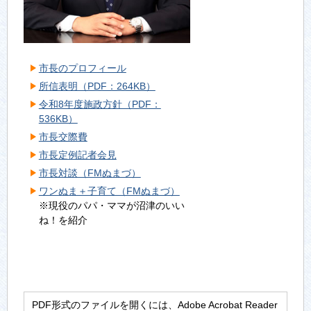
市長のプロフィール
所信表明（PDF：264KB）
令和8年度施政方針（PDF：
536KB）
市長交際費
市長定例記者会見
市長対談（FMぬまづ）
ワンぬま＋子育て（FMぬまづ）
※現役のパパ・ママが沼津のいい
ね！を紹介
PDF形式のファイルを開くには、Adobe Acrobat Reader