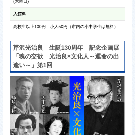
(木曜日)
入館料
高校生以上100円 小人50円（市内の小中学生は無料）
芹沢光治良 生誕130周年 記念企画展
「魂の交歓 光治良×文化人～運命の出
逢い～」第1回