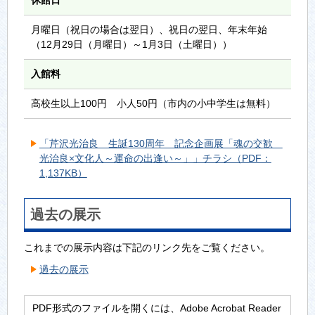
休館日
月曜日（祝日の場合は翌日）、祝日の翌日、年末年始
（12月29日（月曜日）～1月3日（土曜日））
入館料
高校生以上100円 小人50円（市内の小中学生は無料）
「芹沢光治良 生誕130周年 記念企画展「魂の交歓
光治良×文化人～運命の出逢い～」」チラシ（PDF：
1,137KB）
過去の展示
これまでの展示内容は下記のリンク先をご覧ください。
過去の展示
PDF形式のファイルを開くには、Adobe Acrobat Reader