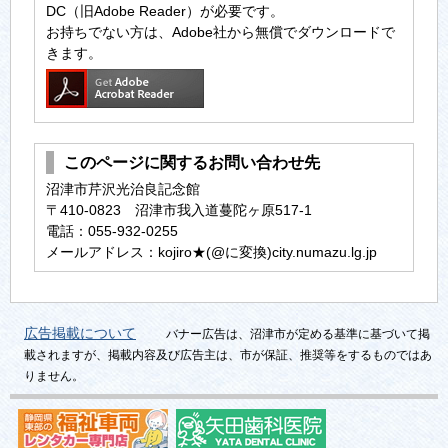
DC（旧Adobe Reader）が必要です。
お持ちでない方は、Adobe社から無償でダウンロードで
きます。
このページに関するお問い合わせ先
沼津市芹沢光治良記念館
〒410-0823 沼津市我入道蔓陀ヶ原517-1
電話：055-932-0255
メールアドレス：kojiro★(@に変換)city.numazu.lg.jp
広告掲載について
バナー広告は、沼津市が定める基準に基づいて掲
載されますが、掲載内容及び広告主は、市が保証、推奨等をするものではあ
りません。