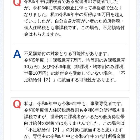
令和5年中は納税者である配偶者の専従者でした
が、令和6年に事業の廃止に伴って専従者ではなく
なりました。私の令和6年中の所得は48万円を超え
ていましたが、自分自身が障がい者のため所得税・
個人住民税とも非課税です。この場合、不足額給付
金はもらえますか。
不足額給付の対象となる可能性があります。
令和5年度（非課税世帯7万円、均等割のみ課税世帯
10万円）及び令和6年度（非課税・均等割のみ課税
世帯10万円）の給付金を受給していない場合、「不
足額給付【2】」に該当する可能性があります。
私は、令和5年中も令和6年中も、事業専従者です。
令和6年度個人住民税所得割も令和6年分所得税も非
課税ですが、世帯内に課税者がいるため低所得世帯
向け給付の対象ではありませんでした。この場合は
「不足額給付【2】」の対象に該当すると思います
が、専従主の令和5年中と令和6年中の合計所得金額