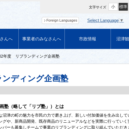
小
標準
文字サイズ
Select Language
▼
Foreign Languages
さんへ
事業者のみなさんへ
市政情報
沼津
和2年度 リブランディング企画塾
ランディング企画塾
画塾（略して「リブ塾」）とは
な沼津の町の魅力を市民の力で磨き上げ、新しい付加価値を生み出して
ングや、新商品開発、既存商品のリニューアルなどを実際に行っていく
ンバーも募集しチームで事業のリブランディングに取り組んでいただき