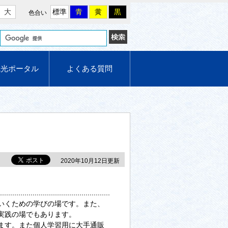
大
標準
青
黄
黒
色合い
観光ポータル
よくある質問
2020年10月12日更新
いくための学びの場です。また、
実践の場でもあります。
ます。また個人学習用に大手通販