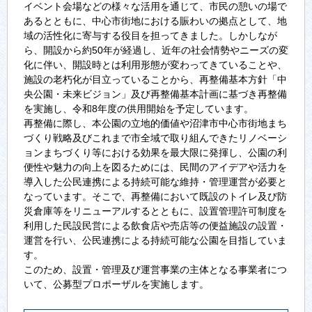
イベント会場などの様々な活用を通じて、市民の憩いの場で
あるとともに、中心市街地における賑わいの拠点として、地
域の活性化に寄与する役目を担ってきました。しかしなが
ら、開設から約50年が経過し、近年の社会情勢やニーズの変
化に伴い、開設時とは利用形態が変わってきていることや、
施設の老朽化が目立っていることから、再整備基本方針「中
央公園・未来ビジョン」及び再整備基本計画に基づき再整備
を実施し、令和8年度の供用開始を予定しています。
再整備に際し、本公園の立地的価値や沼津市中心市街地まち
づくり戦略及びこれまで市全域で取り組んできたリノベーシ
ョンまちづくり等における効果を最大限に発揮し、公園の利
便性や魅力の向上を図るためには、民間のアイデアや活力を
導入した公民連携による持続可能な維持・管理運営が必要と
なっています。そこで、再整備において既設のトイレ及び防
災倉庫等をリニューアルするとともに、設置管理許可制度を
利用した民設民営による飲食店や売店等の便益施設の設置・
運営を行い、公民連携による持続可能な公園を目指していま
す。
このため、設置・管理及び運営事業の主体となる事業者につ
いて、公募型プロポーザルを実施します。