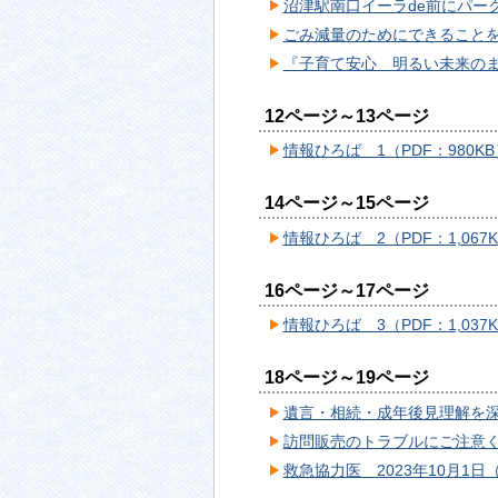
沼津駅南口イーラde前にパーク
ごみ減量のためにできることを始
『子育て安心 明るい未来のまち
12ページ～13ページ
情報ひろば 1（PDF：980KB
14ページ～15ページ
情報ひろば 2（PDF：1,067
16ページ～17ページ
情報ひろば 3（PDF：1,037
18ページ～19ページ
遺言・相続・成年後見理解を深め
訪問販売のトラブルにご注意くだ
救急協力医 2023年10月1日