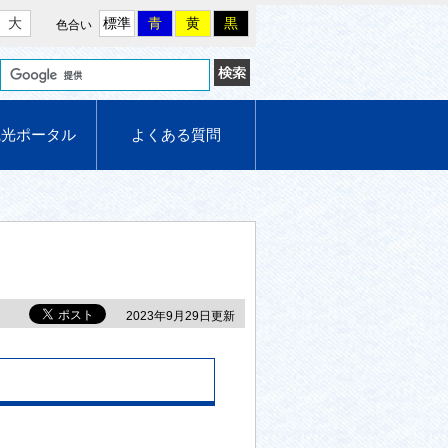
大
標準
青
黄
黒
色合い
観光ポータル
よくある質問
2023年9月29日更新