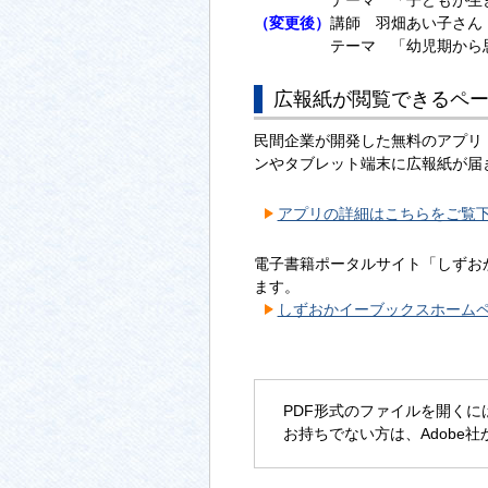
テーマ 「子どもが生きる
（変更後）
講師 羽畑あい子さん
テーマ 「幼児期から思春
広報紙が閲覧できるペ
民間企業が開発した無料のアプリ
ンやタブレット端末に広報紙が届
アプリの詳細はこちらをご覧
電子書籍ポータルサイト「しずお
ます。
しずおかイーブックスホーム
PDF形式のファイルを開くには、Ad
お持ちでない方は、Adobe