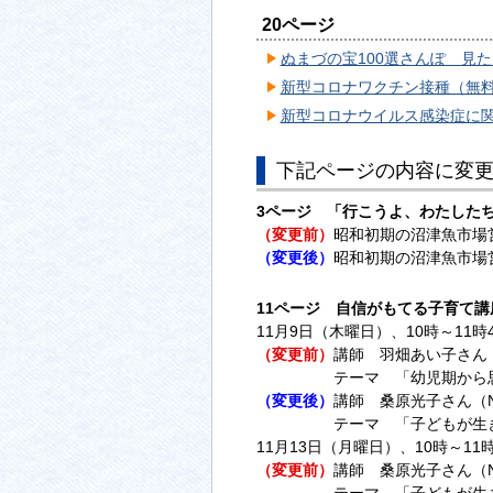
20ページ
ぬまづの宝100選さんぽ 見た
新型コロナワクチン接種（無料）
新型コロナウイルス感染症に関す
下記ページの内容に変
3ページ 「行こうよ、わたした
（変更前）
昭和初期の沼津魚市場
（変更後）
昭和初期の沼津魚市場
11ページ 自信がもてる子育て講
11月9日（木曜日）、10時～11時
（変更前）
講師 羽畑あい子さん
テーマ 「幼児期から思春
（変更後）
講師 桑原光子さん（
テーマ 「子どもが生きる
11月13日（月曜日）、10時～11時
（変更前）
講師 桑原光子さん（