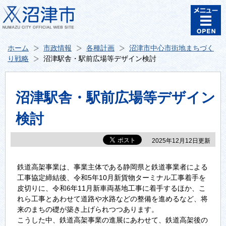
ホーム
市政情報
各種計画
沼津市中心市街地まちづく
り戦略
沼津駅舎・駅前広場等デザイン検討
沼津駅舎・駅前広場等デザイン
検討
2025年12月12日更新
鉄道高架事業は、事業主体である静岡県と鉄道事業者による
工事協定締結後、令和5年10月新貨物ターミナル工事着手を
皮切りに、令和6年11月新車両基地工事に着手するほか、こ
れら工事とあわせて道路や水路などの整備を進めるなど、将
来のまちの礎が築き上げられつつあります。
こうした中、鉄道高架事業の進展にあわせて、鉄道高架後の