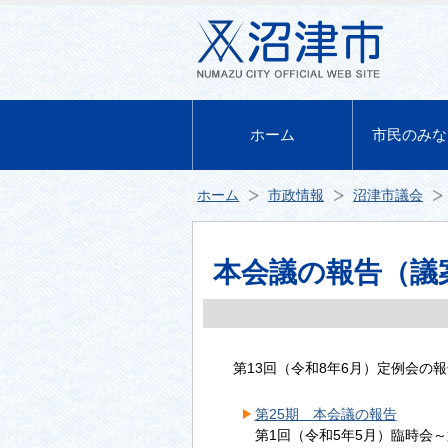
ホーム
市民のみな
ホーム
市政情報
沼津市議会
本会議の報告（議
第13回（令和8年6月）定例会の
第25期 本会議の報告
第1回（令和5年5月）臨時会～