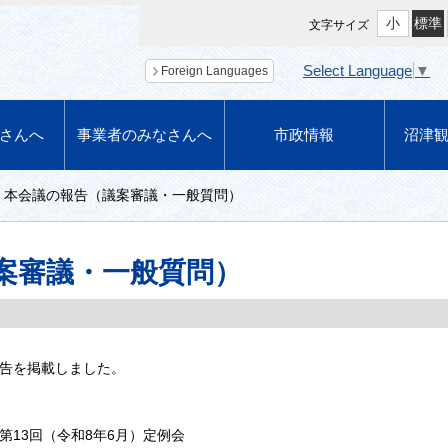
小
標準
文字サイズ
Select Language
▼
Foreign Languages
さんへ
事業者のみなさんへ
市政情報
沼津
本会議の報告（議案審議・一般質問）
案審議・一般質問）
報告を掲載しました。
第13回（令和8年6月）定例会