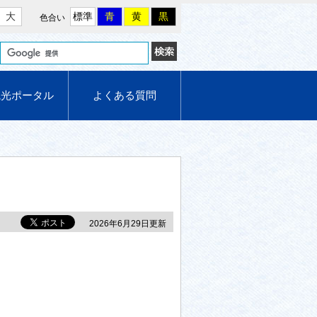
大
標準
青
黄
黒
色合い
観光ポータル
よくある質問
2026年6月29日更新