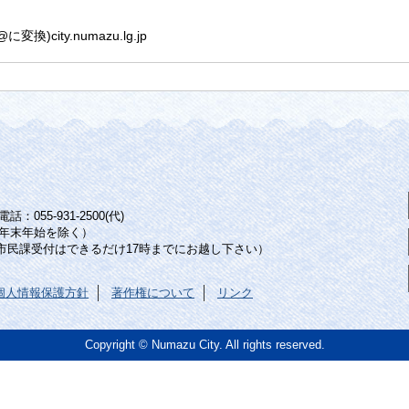
換)city.numazu.lg.jp
：055-931-2500(代)
年末年始を除く）
（市民課受付はできるだけ17時までにお越し下さい）
個人情報保護方針
著作権について
リンク
Copyright © Numazu City. All rights reserved.