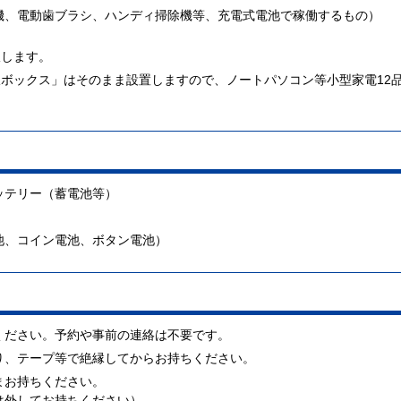
機、電動歯ブラシ、ハンディ掃除機等、充電式電池で稼働するもの）
収します。
ボックス」はそのまま設置しますので、ノートパソコン等小型家電12
ッテリー（蓄電池等）
池、コイン電池、ボタン電池）
ください。予約や事前の連絡は不要です。
り、テープ等で絶縁してからお持ちください。
まお持ちください。
は外してお持ちください）