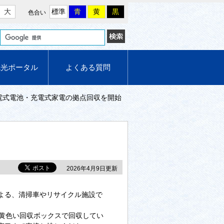
大
標準
青
黄
黒
色合い
観光ポータル
よくある質問
電式電池・充電式家電の拠点回収を開始
2026年4月9日更新
よる、清掃車やリサイクル施設で
黄色い回収ボックスで回収してい