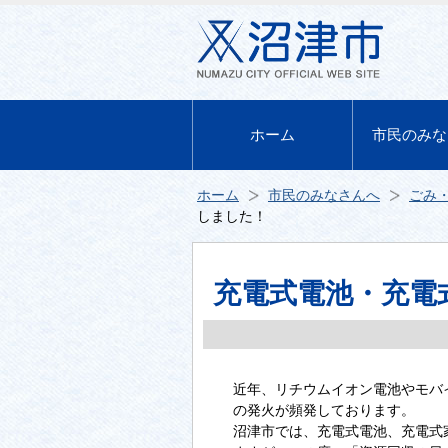
ホーム
市民のみな
ホーム
市民のみなさんへ
ごみ
しました！
充電式電池・充電
近年、リチウムイオン電池やモバ
の発火が頻発しております。
沼津市では、充電式電池、充電式