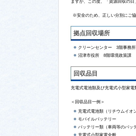
ますが、この度、「資源回収の日
※安全のため、正しい分別にご
拠点回収場所
クリーンセンター 3階事務所
沼津市役所 8階環境政策課
回収品目
充電式電池類及び充電式小型家電
＜回収品目一例＞
充電式電池類（リチウムイオ
モバイルバッテリー
バッテリー類（車両等のバッ
充電式小型家電全般