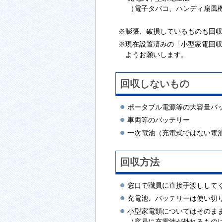
（電子タバコ、ハンディ扇風
※膨張、破損しているものも回
※現在設置済みの「小型家電回収
ようお願いします。
回収しないもの
ポータブル電源等の大容量バ
車両等のバッテリー
一次電池（充電式ではない電
回収方法
窓口で職員に直接手渡しして
充電池、バッテリーは使い切
小型家電類についてはそのま
（容易に充電池が外れるもの