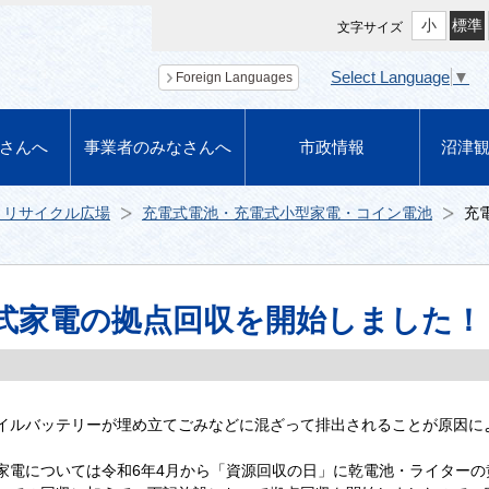
小
標準
文字サイズ
Select Language
▼
Foreign Languages
さんへ
事業者のみなさんへ
市政情報
沼津
・リサイクル広場
充電式電池・充電式小型家電・コイン電池
充
式家電の拠点回収を開始しました！
イルバッテリーが埋め立てごみなどに混ざって排出されることが原因に
家電については令和6年4月から「資源回収の日」に乾電池・ライターの