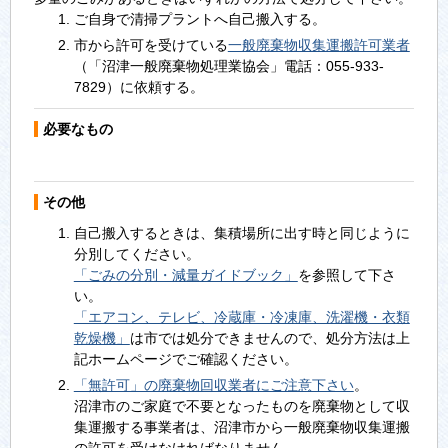
ご自身で清掃プラントへ自己搬入する。
市から許可を受けている
一般廃棄物収集運搬許可業者
（「沼津一般廃棄物処理業協会」電話：055-933-
7829）に依頼する。
必要なもの
その他
自己搬入するときは、集積場所に出す時と同じように
分別してください。
「ごみの分別・減量ガイドブック」
を参照して下さ
い。
「エアコン、テレビ、冷蔵庫・冷凍庫、洗濯機・衣類
乾燥機」
は市では処分できませんので、処分方法は上
記ホームページでご確認ください。
「無許可」の廃棄物回収業者にご注意下さい
。
沼津市のご家庭で不要となったものを廃棄物として収
集運搬する事業者は、沼津市から一般廃棄物収集運搬