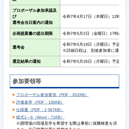
プロポーザル参加承認及
び
令和7年4月17日（木曜日）12時ま
選考会当日案内の通知
企画提案書の提出期限
令和7年5月2日（金曜日）17時必着
令和7年5月19日（月曜日）予定
選考会
※詳細日程は、別途参加者に通知し
選定結果の通知
令和7年5月26日（月曜日）予定
参加要領等
プロポーザル参加要領（PDF：652KB）
評価基準（PDF：106KB）
仕様書（PDF：2,067KB）
様式1～6（Word：71KB）
※調理場の現場見学を希望する際は事前に保菌検査を済