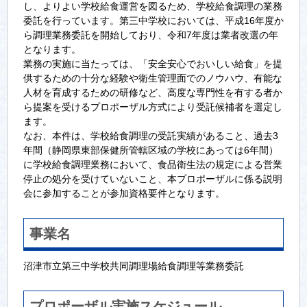
し、よりよい学校給食運営を図るため、学校給食調理の業務
委託を行っています。第三中学校においては、平成16年度か
ら調理業務委託を開始しており、令和7年度は業者改選の年
となります。
業務の実施に当たっては、「安全安心でおいしい給食」を提
供するための十分な経験や衛生管理面でのノウハウ、有能な
人材を育成するための研修など、高度な専門性を有する者か
ら提案を受けるプロポーザル方式により受託候補者を選定し
ます。
なお、本件は、学校給食調理の受託実績があること、過去3
年間（静岡県東部保健所管轄区域の学校にあっては6年間）
に学校給食調理業務において、食品衛生法の規定による営業
停止の処分を受けていないこと、本プロポーザルに係る説明
会に参加することが参加資格要件となります。
事業名
沼津市立第三中学校共同調理場給食調理等業務委託
プロポーザル実施スケジュール