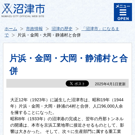
ホーム
市政情報
沼津の歴史
「沼津市」になるま
で
片浜・金岡・大岡・静浦村と合併
片浜・金岡・大岡・静浦村と合
併
2025年4月1日更新
大正12年（1923年）に誕生した沼津市は、昭和19年（1944
年）片浜・金岡・大岡・静浦の4村と合併、人口96,000人余
を擁することになった。
昭和8年（1933年）の沼津港の完成と、翌年の丹那トンネル
の開通は、本市を京浜工業地帯に接近させるものとして、影
響は大きかった。 そして、次々に生産部門に属する重工業