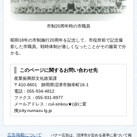
市制20周年時の市職員
昭和18年の市制施行20周年を記念して、市役所前で記念撮
影した市職員。戦時体制が激しくなったことがその服装で分
かる。
このページに関するお問い合わせ先
産業振興部⽂化政策課
〒410-8601 静岡県沼津市御幸町16-1
電話：055-934-4812
ファクス：055-931-8977
メールアドレス：cul-sinkou★(@に変
換)city.numazu.lg.jp
広告掲載について
バナー広告は、沼津市が定める基準に基づいて掲