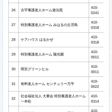
410‐
26
古宇養護老人ホーム遊法苑
沼津
0241
410‐
27
特別養護老人ホーム みはるの丘浮島
沼津
0318
410‐
28
ケアハウス はるかぜ
沼津
0318
410‐
沼
29
特別養護老人ホーム 陽光園
0011
地
410‐
30
岡宮グリーンヒル
沼
0011
410‐
31
有料老人ホーム センチュリー万平
沼
0022
社会福祉法人 大乗会 特別養護老人ホーム
410‐
32
沼
一本松
0314
410‐