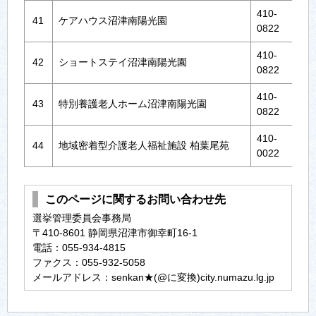
410-
41
ケアハウス沼津南陽光園
沼津
0822
410-
42
ショートステイ沼津南陽光園
沼津
0822
410-
43
特別養護老人ホーム沼津南陽光園
沼津
0822
410-
44
地域密着型介護老人福祉施設 柏葉尾苑
沼
0022
このページに関するお問い合わせ先
選挙管理委員会事務局
〒410-8601 静岡県沼津市御幸町16-1
電話：055-934-4815
ファクス：055-932-5058
メールアドレス：senkan★(@に変換)city.numazu.lg.jp