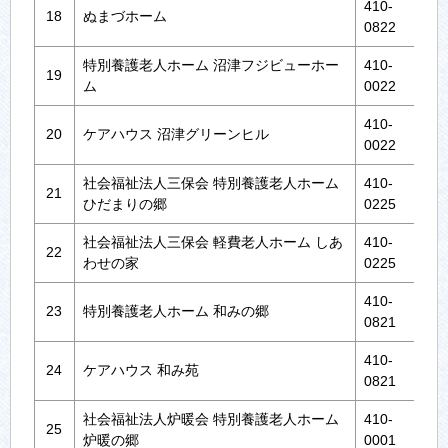
410‐
18
ぬまづホーム
沼津
0822
特別養護老人ホーム 沼津フジビューホー
410‐
19
沼津
ム
0022
410‐
20
ケアハウス 沼津グリーンヒル
沼津
0022
社会福祉法人三保会 特別養護老人ホーム
410‐
21
沼
ひだまりの郷
0225
社会福祉法人三保会 軽費老人ホーム しあ
410‐
22
沼
わせの家
0225
410‐
23
特別養護老人ホーム 和みの郷
沼津
0821
410‐
24
ケアハウス 和み苑
沼津
0821
社会福祉法人炉暖会 特別養護老人ホーム
410‐
25
沼津
炉暖の郷
0001