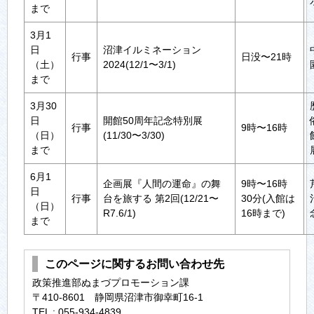
まで
3月1
日
沼津イルミネーション
行事
日没〜21時
（土）
2024(12/1〜3/1)
まで
3月30
日
開館50周年記念特別展
行事
9時〜16時
（日）
(11/30〜3/30)
まで
6月1
企画展『人間の運命』の舞
9時〜16時
日
行事
台を旅する 第2回(12/21〜
30分(入館は
（日）
R7.6/1)
16時まで)
まで
このページに関するお問い合わせ先
政策推進部ぬまづプロモーション課
〒410-8601 静岡県沼津市御幸町16-1
TEL : 055-934-4839