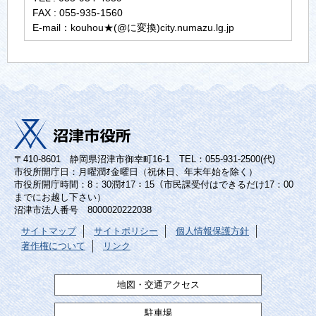
FAX : 055-935-1560
E-mail：kouhou★(@に変換)city.numazu.lg.jp
〒410-8601 静岡県沼津市御幸町16-1 TEL：055-931-2500(代)
市役所開庁日：月曜潤ｵ金曜日（祝休日、年末年始を除く）
市役所開庁時間：8：30潤ｵ17：15（市民課受付はできるだけ17：00
までにお越し下さい）
沼津市法人番号 8000020222038
サイトマップ
サイトポリシー
個人情報保護方針
著作権について
リンク
地図・交通アクセス
駐車場