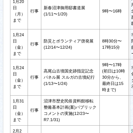
1月20
日
新春沼津御用邸書道展
行事
9時〜16時
（月）
(1/11〜1/20)
まで
1月24
日
防災とボランティア啓発展
8時30分〜
行事
（金）
(12/14〜12/24)
17時15分
まで
9時〜17時
1月24
高尾山古墳国史跡指定記念
(初日は10時
日
行事
パネル展 スルガの古墳紀行
30分から、
（金）
(1/13〜1/24)
最終日は15
まで
時まで)
1月31
沼津市歴史民俗資料館移転
日
整備基本計画(案)パブリック
行事
（金）
コメントの実施(12/23〜
まで
R7.1/31)
2月2