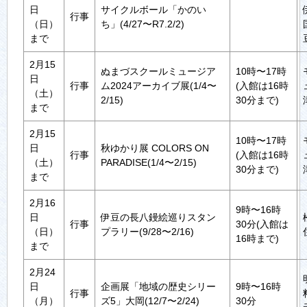
日
サイクルボール「かのい
行事
（日）
ち」(4/27〜R7.2/2)
まで
2月15
ぬまづスクールミュージア
10時〜17時
日
行事
ム2024アーカイブ展(1/4〜
(入館は16時
（土）
2/15)
30分まで)
まで
2月15
10時〜17時
日
秋ゆかり展 COLORS ON
行事
(入館は16時
（土）
PARADISE(1/4〜2/15)
30分まで)
まで
2月16
9時〜16時
日
伊豆の長八鏝絵巡りスタン
行事
30分(入館は
（日）
プラリー(9/28〜2/16)
16時まで)
まで
2月24
日
企画展「地域の歴史シリー
9時〜16時
行事
（月）
ズ5」大岡(12/7〜2/24)
30分