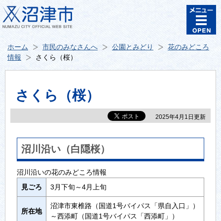
ホーム
市民のみなさんへ
公園とみどり
花のみどころ
情報
さくら（桜）
さくら（桜）
2025年4月1日更新
沼川沿い（白隠桜）
沼川沿いの花のみどころ情報
見ごろ
3月下旬～4月上旬
沼津市東椎路（国道1号バイパス「県自入口」）
所在地
～西添町（国道1号バイパス「西添町」）