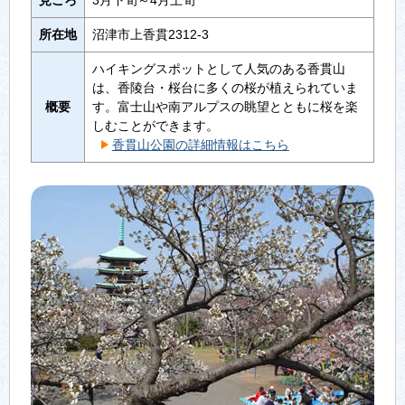
見ごろ
3月下旬～4月上旬
所在地
沼津市上香貫2312-3
ハイキングスポットとして人気のある香貫山
は、香陵台・桜台に多くの桜が植えられていま
概要
す。富士山や南アルプスの眺望とともに桜を楽
しむことができます。
香貫山公園の詳細情報はこちら