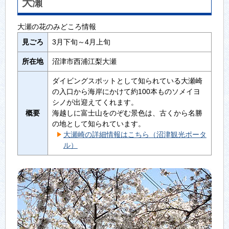
大瀬
大瀬の花のみどころ情報
見ごろ
3月下旬～4月上旬
所在地
沼津市西浦江梨大瀬
ダイビングスポットとして知られている大瀬崎
の入口から海岸にかけて約100本ものソメイヨ
シノが出迎えてくれます。
概要
海越しに富士山をのぞむ景色は、古くから名勝
の地として知られています。
大瀬崎の詳細情報はこちら（沼津観光ポータ
ル）