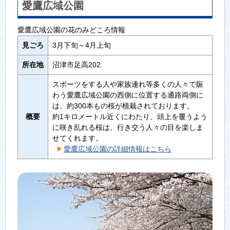
愛鷹広域公園
愛鷹広域公園の花のみどころ情報
見ごろ
3月下旬～4月上旬
所在地
沼津市足高202
スポーツをする人や家族連れ等多くの人々で賑
わう愛鷹広域公園の西側に位置する通路両側に
は、約300本もの桜が植栽されております。
概要
約1キロメートル近くにわたり、頭上を覆うよう
に咲き乱れる桜は、行き交う人々の目を楽しま
せてくれます。
愛鷹広域公園の詳細情報はこちら