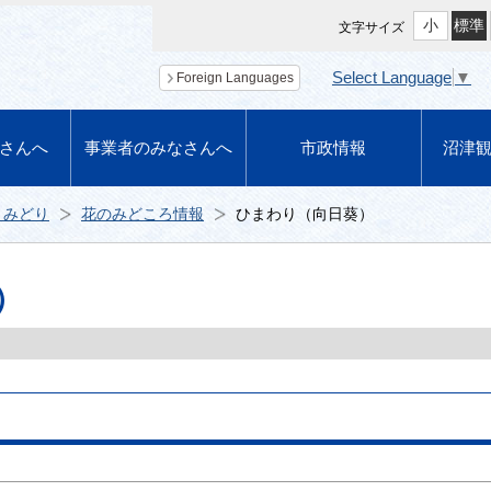
小
標準
文字サイズ
Select Language
▼
Foreign Languages
さんへ
事業者のみなさんへ
市政情報
沼津
とみどり
花のみどころ情報
ひまわり（向日葵）
）