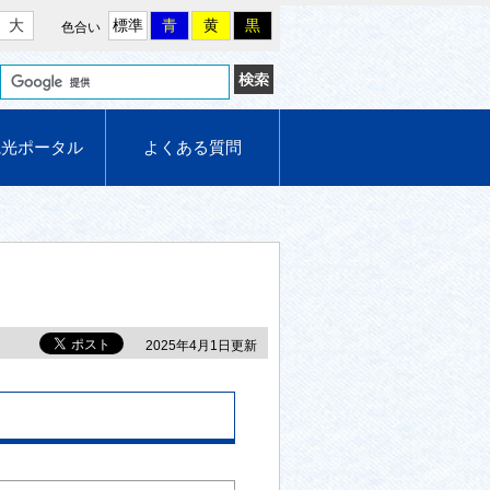
大
標準
青
黄
黒
色合い
観光ポータル
よくある質問
2025年4月1日更新