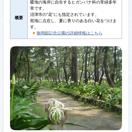
暖地の海岸に自生するヒガンバナ科の常緑多年
草です。
沼津市の”花”にも指定されています。
概要
苑地に点在し、夏に香りのある白い花をつけま
す。
御用邸記念公園の詳細情報はこちら