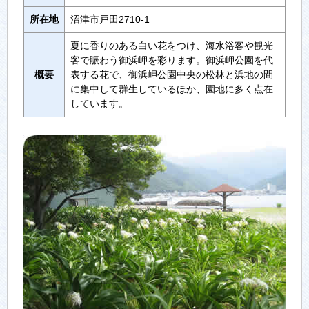
所在地
沼津市戸田2710-1
夏に香りのある白い花をつけ、海水浴客や観光
客で賑わう御浜岬を彩ります。御浜岬公園を代
概要
表する花で、御浜岬公園中央の松林と浜地の間
に集中して群生しているほか、園地に多く点在
しています。