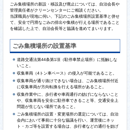
ごみ集積場所の新設・移設及び廃止については、自治会長や
管理責任者がクリーンセンターにご相談ください。
当課職員が現地に伺い、下記のごみ集積場所設置基準と併せ
て、安全で円滑なごみの排出や集積が行える場所であること
を確認した上で、自治会長等と協議を進めてまいります。
ごみ集積場所の設置基準
道路交通法第44条第1項（駐停車禁止場所）に抵触しな
いこと。
収集車両（4トン車ベース）の侵入が可能であること。
収集車両が通り抜けできない場合は、ごみ集積場所付近
に収集車両が方向転換を行える場所があること。
収集作業中に、歩行者や車両通行の妨げにならないこと
や、収集車両を安全に駐停車できること等、交通安全上
問題が生じない場所であること。
ごみ集積場所の設置・変更場所の選定については、自治
会内において事前に十分な協議を行い、運営後にネッ
ト・カゴ等を設置する場合は、歩行者などの通行を妨げ