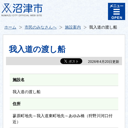
ホーム
市民のみなさんへ
施設案内
我入道の渡し船
我入道の渡し船
2026年4月20日更新
施設名
我入道の渡し船
住所
蓼原町地先～我入道東町地先～あゆみ橋（狩野川河口付
近）