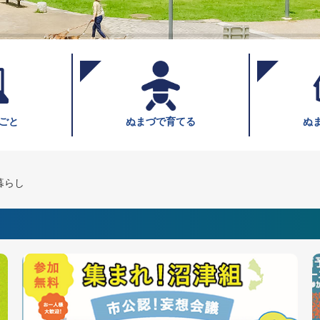
ごと
ぬまづで育てる
ぬ
暮らし